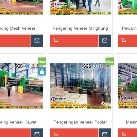
hung Mesh Veneer
Pengering Veneer Minghung
Pewarn
Pengeringan
Menanyakan
Menanyaka
an ke Keranjang
Tambahkan ke Keranjang
Tambahk
ring Veneer Kawat
Pengeringan Veneer Poplar
Mesi
Menanyakan
Menanyaka