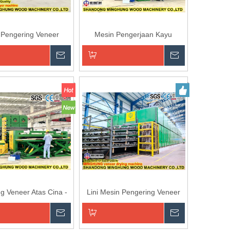
 Pengering Veneer
Mesin Pengerjaan Kayu
Pengering Veneer Kayu Drier
Roller Mesin Pengering Veneer
n
Menanyakan
Menanyaka
Wajah Kayu Lapis
an ke Keranjang
Tambahkan ke Keranjang
g Veneer Atas Cina -
Lini Mesin Pengering Veneer
ng Rol & Pengering
Roller Kawat Mesh Kayu Lapis
uk pabrik Kayu Lapis
Cina
n
Menanyakan
Menanyaka