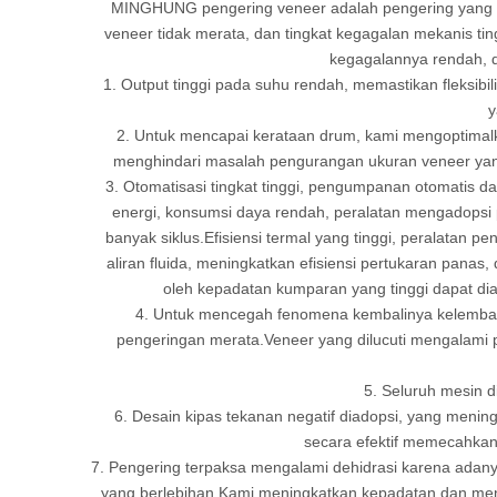
MINGHUNG pengering veneer adalah pengering yang dik
veneer tidak merata, dan tingkat kegagalan mekanis ting
kegagalannya rendah, da
1. Output tinggi pada suhu rendah, memastikan fleksibi
y
2. Untuk mencapai kerataan drum, kami mengoptimalk
menghindari masalah pengurangan ukuran veneer yang 
3. Otomatisasi tingkat tinggi, pengumpanan otomatis d
energi, konsumsi daya rendah, peralatan mengadopsi 
banyak siklus.Efisiensi termal yang tinggi, peralatan 
aliran fluida, meningkatkan efisiensi pertukaran pan
oleh kepadatan kumparan yang tinggi dapat diat
4. Untuk mencegah fenomena kembalinya kelembapan
pengeringan merata.Veneer yang dilucuti mengalami p
5. Seluruh mesin 
6. Desain kipas tekanan negatif diadopsi, yang mening
secara efektif memecahkan 
7. Pengering terpaksa mengalami dehidrasi karena adan
yang berlebihan.Kami meningkatkan kepadatan dan meng