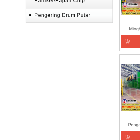
Partikel/Papan Chip
Pengering Drum Putar
Ming
Tambahk
Penge