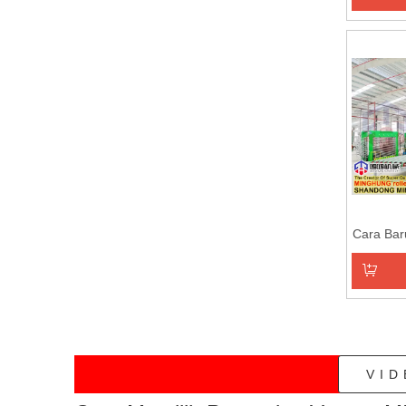
Tambahk
Cara Bar
Tambahk
VID