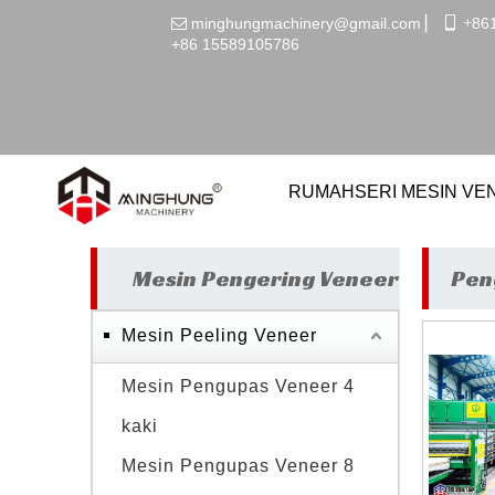
minghungmachinery@gmail.com
▏
 +
86

+86
15589105786
1
RUMAH
SERI MESIN V
Mesin Pengering Veneer
Pen
Mesin Peeling Veneer
Mesin Pengupas Veneer 4
kaki
Mesin Pengupas Veneer 8