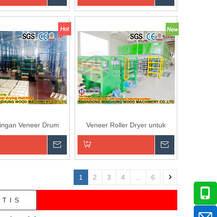
an ke Keranjang
Tambahkan ke Keranjang
ingan Veneer Drum
Veneer Roller Dryer untuk
Pengeringan Veneer Birch
n
Menanyakan
Menanyaka
an ke Keranjang
Tambahkan ke Keranjang
1
2
3
4
...
6
ATIS