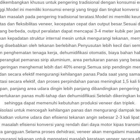
embangkan khusus untuk pengering tradisional dengan konsumsi ener
gi.Model ini memiliki konsumsi energi yang tinggi dan tingkat konversi
n masalah pada pengering tradisional teratasi.Model ini memiliki keu
litas dan fleksibilitas veneer, kecepatan cepat dan output besar.Ses
ang berbeda, output peralatan dapat mencapai 3-4 meter kubik per ja
an kepadatan struktur internal mesin untuk mengurangi tekanan, me
disebabkan oleh tekanan berlebihan.Penyusutan lebih kecil dari semu
an penghematan tenaga kerja, dehumidifikasi otomatis, biaya bahan hab
perangkat pemanas sirip aluminium, area pertukaran panas yang besar
pengeringan menghemat lebih dari 40% energi.Semua sirip pendingin me
as, dan secara efektif mengurangi kehilangan panas.Pada saat yang sa
asi secara efektif, dan proses perpindahan panas meningkat 1,5 kali l
, panjang area udara dingin lebih panjang dibandingkan pengering tra
ertukaran panas multi-tahap dan dehumidifikasi.Setelah dikeringkan k
sehingga dapat memenuhi kebutuhan produksi veneer dan triplek.
diisolasi untuk mencegah kehilangan panas dan mengurangi dampak te
katkan volume udara dan efisiensi tekanan angin sebesar 2-3 kali lipat 
masalah efisiensi konversi yang rendah dari daya motor kipas transm
ya gangguan.Selama proses dehidrasi, veneer akan mengalami masalah
urangi tekanan untuk mengatasi masalah kerataan veneer secara efek