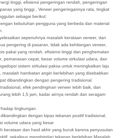
gi tinggi, efisiensi pengeringan rendah, pengeringan
 panas yang tinggi., Veneer pengeringannya rata, tingkat
nggulan sebagai berikut:
uai dengan kebutuhan pengguna yang berbeda dan material
m.
nyelesaikan sepenuhnya masalah kerataan veneer, dan
a pengering di pasaran, tidak ada kehilangan veneer,
is pakai yang rendah, efisiensi tinggi dan penghematan
, pemanasan cepat, besar volume sirkulasi udara, dan
ngadopsi sistem sirkulasi paksa untuk meningkatkan laju
ma, masalah hambatan angin berlebihan yang disebabkan
ipat dibandingkan dengan pengering tradisional.
disional, efek pendinginan veneer lebih baik, dan
urang lebih 1,5 jam, kadar airnya rendah dan seragam
rhadap lingkungan.
dibandingkan dengan kipas tekanan positif tradisional,
isi volume udara yang besar
 kerataan dan hasil akhir yang buruk karena penyusutan
tif, sekaligus menghindari tekanan berlebihan.Masalah