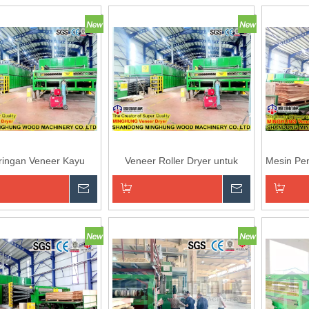
an ke Keranjang
Tambahkan ke Keranjang
Tambahk
ringan Veneer Kayu
Veneer Roller Dryer untuk
Mesin Pe
Keras
Membuat Plywood Board
Menanyakan
Menanyaka
an ke Keranjang
Tambahkan ke Keranjang
Tambahk