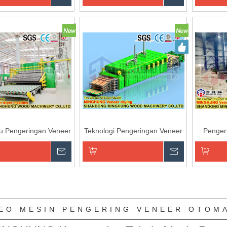
an ke Keranjang
Tambahkan ke Keranjang
Tambahk
u Pengeringan Veneer
Teknologi Pengeringan Veneer
Penger
Menanyakan
Menanyaka
an ke Keranjang
Tambahkan ke Keranjang
Tambahk
»
EO MESIN PENGERING VENEER OTOM