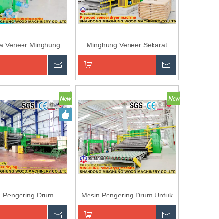
a Veneer Minghung
Minghung Veneer Sekarat
n
Menanyakan
Menanyaka
an ke Keranjang
Tambahkan ke Keranjang
n Pengering Drum
Mesin Pengering Drum Untuk
Pengeringan Lembaran Veneer
Kayu Lapis
n
Menanyakan
Menanyaka