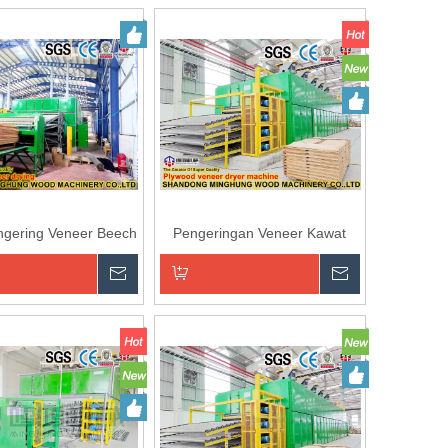
an ke Keranjang
Tambahkan ke Keranjang
ngering Veneer Beech
Pengeringan Veneer Kawat
Minghung
n
Menanyakan
Menanyaka
an ke Keranjang
Tambahkan ke Keranjang