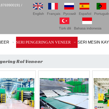
18769900191 /
English
Français
Pусский
Español
Portuguê
Türk dili
Bahasa indonesia
ENEER
SERI PENGERINGAN VENEER
SERI MESIN KAY
gering Rol Veneer