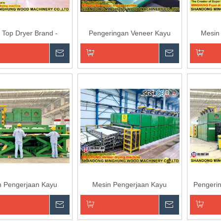
 Top Dryer Brand -
Pengeringan Veneer Kayu
Mesin
UNG Veneer dryer
Lapis
Menanyakan
Menanyaka
an ke Keranjang
Tambahkan ke Keranjang
Tambahk
n Pengerjaan Kayu
Mesin Pengerjaan Kayu
Pengerin
ng Veneer Kayu Drier
Pengering Veneer Kayu Drier
Pengeri
esin Pengering Veneer
Roller Mesin Pengering Veneer
Mesh unt
Menanyakan
Menanyaka
jah Kayu Lapis
Wajah Kayu Lapis-Shandong
Minghung