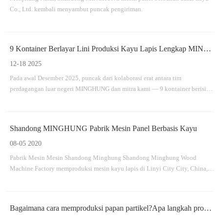
Co., Ltd. kembali menyambut puncak pengiriman.
9 Kontainer Berlayar Lini Produksi Kayu Lapis Lengkap MINGHUNG Berhasil Berangkat
12-18 2025
Pada awal Desember 2025, puncak dari kolaborasi erat antara tim
perdagangan luar negeri MINGHUNG dan mitra kami — 9 kontainer berisi
peralatan inti untuk lini produksi kayu lapis.
Shandong MINGHUNG Pabrik Mesin Panel Berbasis Kayu
08-05 2020
Pabrik Mesin Mesin Shandong Minghung Shandong Minghung Wood
Machine Factory memproduksi mesin kayu lapis di Linyi City City, China,
yang didedikasikan untuk menyediakan mesin veneer mesin berkualitas
tinggi dan cocok
Bagaimana cara memproduksi papan partikel?Apa langkah produksinya