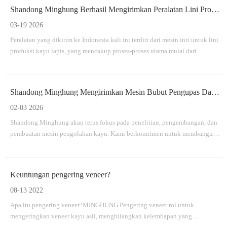
Shandong Minghung Berhasil Mengirimkan Peralatan Lini Produksi Kayu Lapis
03-19 2026
Peralatan yang dikirim ke Indonesia kali ini terdiri dari mesin inti untuk lini
produksi kayu lapis, yang mencakup proses-proses utama mulai dari
penanganan kayu hingga pemrosesan panel jadi.
Shandong Minghung Mengirimkan Mesin Bubut Pengupas Dan Debarker Kayu Sesuai Jadwal
02-03 2026
Shandong Minghung akan terus fokus pada penelitian, pengembangan, dan
pembuatan mesin pengolahan kayu. Kami berkomitmen untuk membangun
kemitraan jangka panjang yang saling menguntungkan dengan klien global
melalui produk yang andal, pengiriman tepat waktu, dan layanan
profesional.
Keuntungan pengering veneer?
08-13 2022
Apa itu pengering veneer?MINGHUNG Pengering veneer rol untuk
mengeringkan veneer kayu asli, menghilangkan kelembapan yang