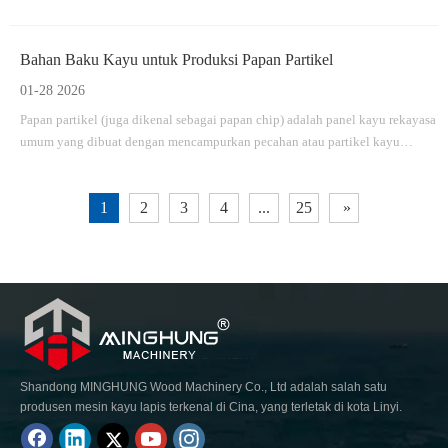
melimpah, pada akhirnya kelembapan veneer kayu akan menjadi 5%-10%,
sehingga cocok untuk membuat kayu lapis. Pengering rol veneer cocok
untuk kapasitas pengeringan besar per hari, bisa berbeda panjang, lebar
Bahan Baku Kayu untuk Produksi Papan Partikel
01-28 2026
Papan partikel (juga dikenal sebagai papan chip) adalah panel kayu rekayasa
umum yang dibuat dengan mencampurkan pecahan atau partikel kayu
dengan perekat (seperti resin urea-formaldehida) dan kemudian menekannya
dengan panas hingga membentuknya.
1
2
3
4
...
25
»
Shandong MINGHUNG Wood Machinery Co., Ltd adalah salah satu
produsen mesin kayu lapis terkenal di Cina, yang terletak di kota Linyi.