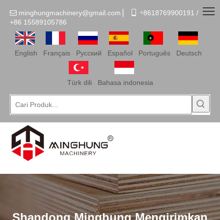
minghungmachinery@gmail.com
▏
 +
8618769900191 /

+86
15589105786
English
Français
Pусский
Español
Português
Deutsch
Türk dili
Bahasa indonesia
Shandong Minghung Mengirimkan