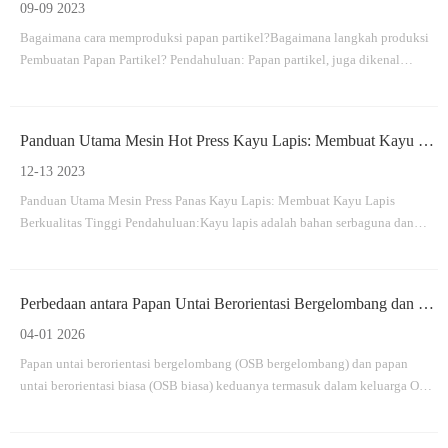
09-09 2023
Bagaimana cara memproduksi papan partikel?Bagaimana langkah produksi
Pembuatan Papan Partikel? Pendahuluan: Papan partikel, juga dikenal
sebagai chipboard, adalah bahan serbaguna dan hemat biaya yang banyak
digunakan dalam industri konstruksi dan furnitur.Itu dibuat dengan
mengompresi partikel kayu dan perekat bersama-sama
Panduan Utama Mesin Hot Press Kayu Lapis: Membuat Kayu Lapis Berkualitas Tinggi
12-13 2023
Panduan Utama Mesin Press Panas Kayu Lapis: Membuat Kayu Lapis
Berkualitas Tinggi Pendahuluan:Kayu lapis adalah bahan serbaguna dan
banyak digunakan di berbagai industri, mulai dari konstruksi hingga
manufaktur furnitur.Di balik layar, mesin hot press kayu lapis memainkan
peran penting dalam proses produksi
Perbedaan antara Papan Untai Berorientasi Bergelombang dan Papan Untai Berorientasi Biasa
04-01 2026
Papan untai berorientasi bergelombang (OSB bergelombang) dan papan
untai berorientasi biasa (OSB biasa) keduanya termasuk dalam keluarga OSB,
namun pada dasarnya berbeda dalam struktur, proses manufaktur, dan
aplikasi.